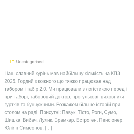
Uncategorised
Наш славний курінь мав найбільшу кількість на КПЗ
2025. Гордий з кожного що тяжко працював над
табором і табір 2.0. Ми працювали з логістикою перед і
при таборі, таборовий доктор, прогулькові, виховники
гуртків та бунчужними. Розкажем більше історій при
столом на раді! Присутні: Павук, Тісто, Роги, Сумо,
Шишка, Вибач, Лулик, Брамкар, Естроген, Пенсіонер,
Юліян Симеонов, […]