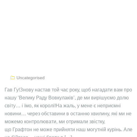
Uncategorised
Гав Гу!Знову настав той час року, щоб нагадати вам про
нашу ʼВелику Раду Вовкулаківʼ, де ми вирішуємо долю
світу… і їмо, як королі!На жаль, у мене є неприємні
новини… через обставини в останню хвилину, які ми не
можемо контролювати, ми отримали звістку,
що Графтон не може прийняти наш могутній курінь. Але