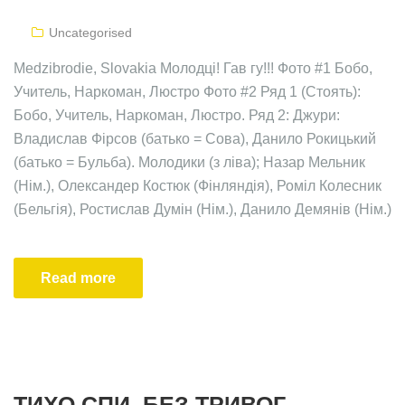
Uncategorised
Medzibrodie, Slovakia Молодці! Гав гу!!! Фото #1 Бобо,
Учитель, Наркоман, Люстро Фото #2 Ряд 1 (Стоять):
Бобо, Учитель, Наркоман, Люстро. Ряд 2: Джури:
Владислав Фірсов (батько = Сова), Данило Рокицький
(батько = Бульба). Молодики (з ліва); Назар Мельник
(Нім.), Олександер Костюк (Фінляндія), Роміл Колесник
(Бельгія), Ростислав Думін (Нім.), Данило Демянів (Нім.)
Read more
ТИХО СПИ, БЕЗ ТРИВОГ…