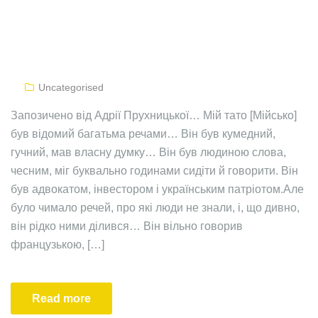
Uncategorised
Запозичено від Адрії Прухницької… Мій тато [Мійсько]
був відомий багатьма речами… Він був кумедний,
гучний, мав власну думку… Він був людиною слова,
чесним, міг буквально годинами сидіти й говорити. Він
був адвокатом, інвестором і українським патріотом.Але
було чимало речей, про які люди не знали, і, що дивно,
він рідко ними ділився… Він вільно говорив
французькою, […]
Read more