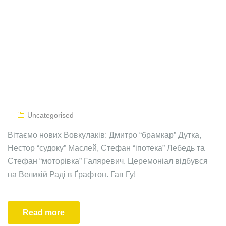
Uncategorised
Вітаємо нових Вовкулаків: Дмитро “брамкар” Дутка,
Нестор “судоку” Маслей, Стефан “іпотека” Лебедь та
Стефан “моторівка” Галяревич. Церемоніал відбувся
на Великій Раді в Ґрафтон. Гав Гу!
Read more