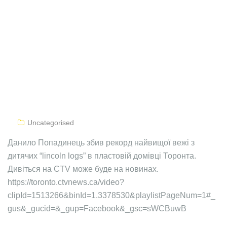
Uncategorised
Данило Попадинець збив рекорд найвищої вежі з
дитячих “lincoln logs” в пластовій домівці Торонта.
Дивіться на CTV може буде на новинах.
https://toronto.ctvnews.ca/video?
clipId=1513266&binId=1.3378530&playlistPageNum=1#_
gus&_gucid=&_gup=Facebook&_gsc=sWCBuwB