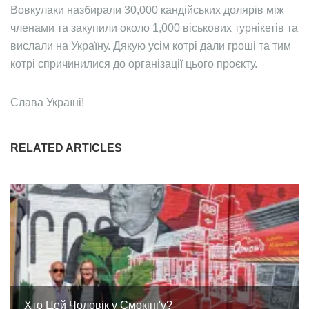
Вовкулаки назбирали 30,000 кандійських долярів між
членами та закупили около 1,000 віськових турнікетів та
вислали на Україну. Дякую усім котрі дали гроші та тим
котрі спричинилися до організації цього проєкту.
Слава Україні!
RELATED ARTICLES
Хто Цей Чоловік у Смокінґу?