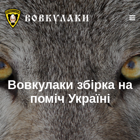
Вовкулаки збірка на
поміч Україні