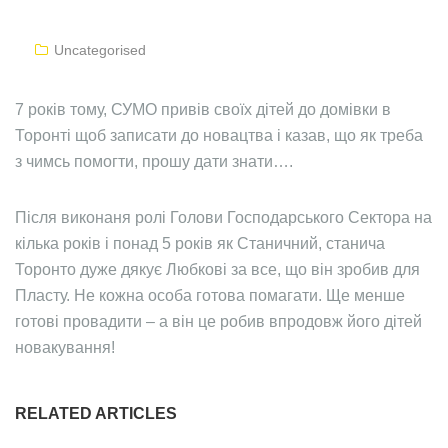
Uncategorised
7 років тому, СУМО привів своїх дітей до домівки в
Торонті щоб записати до новацтва і казав, що як треба
з чимсь помогти, прошу дати знати….
Після виконаня ролі Голови Господарського Сектора на
кілька років і понад 5 років як Станичний, станича
Торонто дуже дякує Любкові за все, що він зробив для
Пласту. Не кожна особа готова помагати. Ще менше
готові провадити – а він це робив впродовж його дітей
новакування!
RELATED ARTICLES