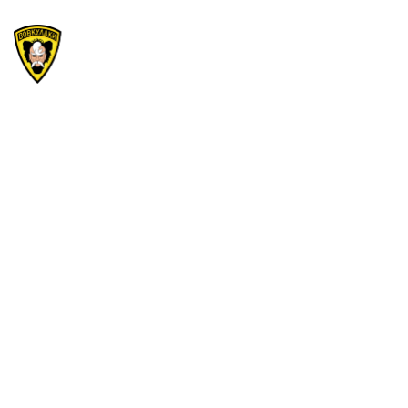
Щира подяка СУМО!